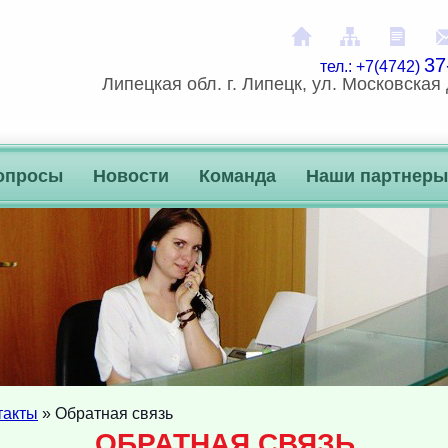
На главную
Карта сай
Расп
37
тел.: +7(4742)
Липецкая обл. г. Липецк, ул. Московская 
опросы
Новости
Команда
Наши партнеры
такты
» Обратная связь
ОБРАТНАЯ СВЯЗЬ