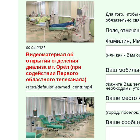
Для того, чтобы
обязательно свя
Поля, отмече
Фамилия, Им
09.04.2021
Видеоматериал об
(или как к Вам 
открытии отделения
диализа в г. Орёл (при
Ваш мобиль
содействии Первого
областного телеканала)
Укажите Ваш тел
/sites/default/files/med_centr.mp4
необходимы уто
Ваше место 
(город, поселок
Ваше сообщ