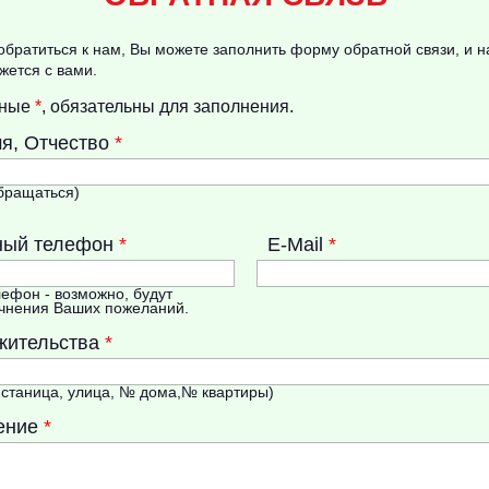
 обратиться к нам, Вы можете заполнить форму обратной связи, и 
жется с вами.
нные
*
, обязательны для заполнения.
я, Отчество
*
обращаться)
ный телефон
*
E-Mail
*
ефон - возможно, будут
чнения Ваших пожеланий.
жительства
*
, станица, улица, № дома,№ квартиры)
ение
*