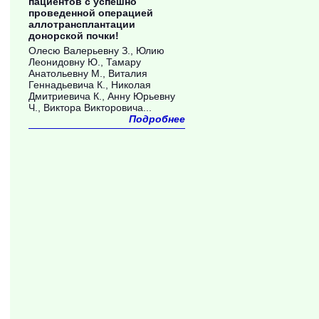
пациентов с успешно
проведенной операцией
аллотрансплантации
донорской почки!
Олесю Валерьевну З., Юлию
Леонидовну Ю., Тамару
Анатольевну М., Виталия
Геннадьевича К., Николая
Дмитриевича К., Анну Юрьевну
Ч., Виктора Викторовича...
Подробнее