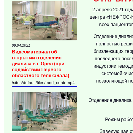
2 апреля 2021 год
центра «НЕФРОС-К
всех пациенто
Отделение диализ
полностью решит
09.04.2021
близлежащих тер
Видеоматериал об
открытии отделения
последнего поко
диализа в г. Орёл (при
индустрии гемоди
содействии Первого
системой очи
областного телеканала)
позволяющей по
/sites/default/files/med_centr.mp4
Отделение диализа р
Режим работ
Заведующая от