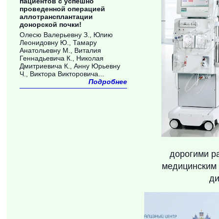
пациентов с успешно
проведенной операцией
аллотрансплантации
донорской почки!
Олесю Валерьевну З., Юлию
Леонидовну Ю., Тамару
Анатольевну М., Виталия
Геннадьевича К., Николая
Дмитриевича К., Анну Юрьевну
Ч., Виктора Викторовича...
Подробнее
дорогими р
медицинским 
д