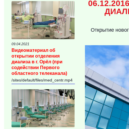
06.12.20
ДИАЛ
Открытие новог
09.04.2021
Видеоматериал об
открытии отделения
диализа в г. Орёл (при
содействии Первого
областного телеканала)
/sites/default/files/med_centr.mp4