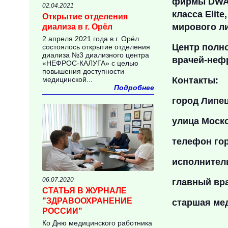
фирмы
DW
02.04.2021
класса
Elite
Открытие отделения
мирового ли
диализа в г. Орёл
2 апреля 2021 года в г. Орёл
Центр полн
состоялось открытие отделения
диализа №3 диализного центра
врачей-неф
«НЕФРОС-КАЛУГА» с целью
повышения доступности
медицинской...
Контакты:
Подробнее
город Липе
улица Моско
телефон гор
исполнител
06.07.2020
главный вра
СТАТЬЯ В ЖУРНАЛЕ
"ЗДРАВООХРАНЕНИЕ
старшая мед
РОССИИ"
Ко Дню медицинского работника