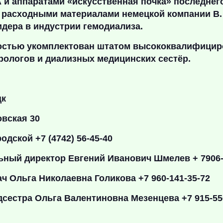
A
и аппаратами «искусственная почка» последнег
, расходными материалами немецкой компании B.
дера в индустрии гемодиализа.
остью укомплектован штатом высококвалифици
рологов и диализных медицинских сестёр.
цк
вская 30
одской +7 (4742) 56-45-40
ьный директор Евгений Иванович Шмелев + 7906-
ч Ольга Николаевна Голикова +7 960-141-35-72
сестра Ольга Валентиновна Мезенцева +7 915-55