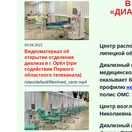
В
«ДИА
09.04.2021
Центр распо
Видеоматериал об
липецкой о
открытии отделения
диализа в г. Орёл (при
Диализный ц
содействии Первого
медицинско
областного телеканала)
оказывает
б
/sites/default/files/med_centr.mp4
профилю
н
полис ОМС
Центр возг
Николаевна
Диализный 